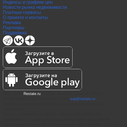
Индексы и графики цен
Новости рынка недвижимости
Платные сервисы
О проекте и контакты
Реклама
Партнеры
Поддержка
2004—2026
Restate.ru
® ООО "Интернет проекты" ОГРН
1147847086870 ИНН 7811574827, email
sup@restate.ru
При использовании материалов гиперссылка на Restate.ru
обязательна.
Витрина недвижимости Restate - одна из крупнейших баз
недвижимости России и агрегатор новостроек и предложений
застройщиков и агентств. Использование сайта означает согласие с