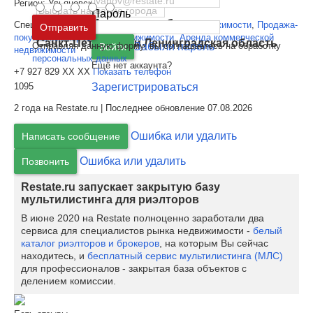
Регион:
Ульяновск
Пароль
Москва
и
Московская область
Специализации:
Продажа-покупка жилой недвижимости
,
Продажа-
Отправить
покупка коммерческой недвижимости
,
Аренда коммерческой
Санкт-Петербург
и
Ленинградская область
Отправляя данную форму, вы соглашаетесь на обработку
Забыли пароль
Войти
недвижимости
персональных данных
Ещё нет аккаунта?
+7 927 829 XX XX
Показать телефон
Зарегистрироваться
1095
2 года на Restate.ru | Последнее обновление 07.08.2026
Ошибка или удалить
Написать сообщение
Ошибка или удалить
Позвонить
Restate.ru запускает закрытую базу
мультилистинга для риэлторов
В июне 2020 на Restate полноценно заработали два
сервиса для специалистов рынка недвижимости -
белый
каталог риэлторов и брокеров
, на которым Вы сейчас
находитесь, и
бесплатный сервис мультилистинга (МЛС)
для профессионалов - закрытая база объектов с
делением комиссии.