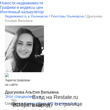
Новости недвижимости
Графики и индексы цен
Ипотечный калькулятор
Недвижимость в Ульяновске
/
Риэлторы Ульяновска
/
Драгунова
Альфия Вильевна
Зарегистрирован
на сайте
Драгунова Альфия Вильевна
Вход на Restate.ru
Этот специалист - я
Оставить оценку о странице
Сотрудник в
Самолет Плюс (ИП Хафизова Э. В.)
Выбрать город
Email