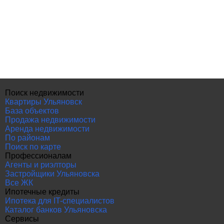
Поиск недвижимости
Квартиры Ульяновск
База объектов
Продажа недвижимости
Аренда недвижимости
По районам
Поиск по карте
Профессионалам
Агенты и риэлторы
Застройщики Ульяновска
Все ЖК
Ипотечные кредиты
Ипотека для IT-специалистов
Каталог банков Ульяновска
Сервисы